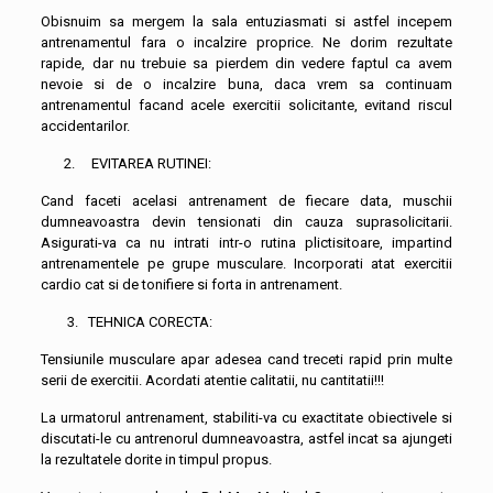
Obisnuim sa mergem la sala entuziasmati si astfel incepem
antrenamentul fara o incalzire proprice. Ne dorim rezultate
rapide, dar nu trebuie sa pierdem din vedere faptul ca avem
nevoie si de o incalzire buna, daca vrem sa continuam
antrenamentul facand acele exercitii solicitante, evitand riscul
accidentarilor.
2. EVITAREA RUTINEI:
Cand faceti acelasi antrenament de fiecare data, muschii
dumneavoastra devin tensionati din cauza suprasolicitarii.
Asigurati-va ca nu intrati intr-o rutina plictisitoare, impartind
antrenamentele pe grupe musculare. Incorporati atat exercitii
cardio cat si de tonifiere si forta in antrenament.
3. TEHNICA CORECTA:
Tensiunile musculare apar adesea cand treceti rapid prin multe
serii de exercitii. Acordati atentie calitatii, nu cantitatii!!!
La urmatorul antrenament, stabiliti-va cu exactitate obiectivele si
discutati-le cu antrenorul dumneavoastra, astfel incat sa ajungeti
la rezultatele dorite in timpul propus.