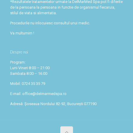
*Rezultatele tratamentelor urmate la DelMarMed Spa pot fi diferite
de la persoana la persoana in functie de organismul fiecaruia,
stilul de viata si alimentatia.
Procedurile nu inlocuiesc consultul unui medic.
Va multumim !
Despre noi
Program:
Luni-Vineri 8:00 – 21:00
Sambata 8:00 – 16:00
Mobil: 0724 35 35 79
E-mail: office@delmarmedspa.ro
Adresă: Șoseaua Nordului 82-92, București 077190