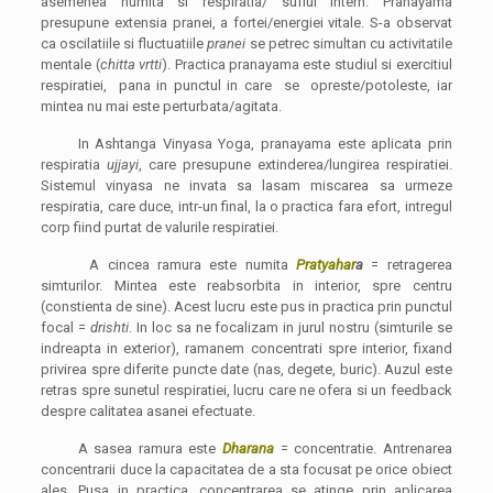
asemenea numita si respiratia/ suflul intern. Pranayama
presupune extensia pranei, a fortei/energiei vitale. S-a observat
ca oscilatiile si fluctuatiile
pranei
se petrec simultan cu activitatile
mentale (
chitta vrtti
). Practica pranayama este studiul si exercitiul
respiratiei, pana in punctul in care se opreste/potoleste, iar
mintea nu mai este perturbata/agitata.
In Ashtanga Vinyasa Yoga, pranayama este aplicata prin
respiratia
ujjayi
, care presupune extinderea/lungirea respiratiei.
Sistemul vinyasa ne invata sa lasam miscarea sa urmeze
respiratia, care duce, intr-un final, la o practica fara efort, intregul
corp fiind purtat de valurile respiratiei.
A cincea ramura este numita
Pratyahar
a
= retragerea
simturilor. Mintea este reabsorbita in interior, spre centru
(constienta de sine). Acest lucru este pus in practica prin punctul
focal =
drishti
. In loc sa ne focalizam in jurul nostru (simturile se
indreapta in exterior), ramanem concentrati spre interior, fixand
privirea spre diferite puncte date (nas, degete, buric). Auzul este
retras spre sunetul respiratiei, lucru care ne ofera si un feedback
despre calitatea asanei efectuate.
A sasea ramura este
Dharana
= concentratie. Antrenarea
concentrarii duce la capacitatea de a sta focusat pe orice obiect
ales. Pusa in practica, concentrarea se atinge prin aplicarea