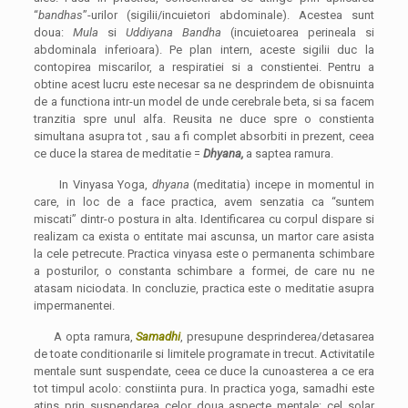
“
bandhas
”-urilor (sigilii/incuietori abdominale). Acestea sunt
doua:
Mula
si
Uddiyana Bandha
(incuietoarea perineala si
abdominala inferioara). Pe plan intern, aceste sigilii duc la
contopirea miscarilor, a respiratiei si a constientei. Pentru a
obtine acest lucru este necesar sa ne desprindem de obisnuinta
de a functiona intr-un model de unde cerebrale beta, si sa facem
tranzitia spre unul alfa. Reusita ne duce spre o constienta
simultana asupra tot , sau a fi complet absorbiti in prezent, ceea
ce duce la starea de meditatie =
Dhyana,
a saptea ramura.
In Vinyasa Yoga,
dhyana
(meditatia) incepe in momentul in
care, in loc de a face practica, avem senzatia ca “suntem
miscati” dintr-o postura in alta. Identificarea cu corpul dispare si
realizam ca exista o entitate mai ascunsa, un martor care asista
la cele petrecute. Practica vinyasa este o permanenta schimbare
a posturilor, o constanta schimbare a formei, de care nu ne
atasam niciodata. In concluzie, practica este o meditatie asupra
impermanentei.
A opta ramura,
Samadhi
, presupune desprinderea/detasarea
de toate conditionarile si limitele programate in trecut. Activitatile
mentale sunt suspendate, ceea ce duce la cunoasterea a ce era
tot timpul acolo: constiinta pura. In practica yoga, samadhi este
atins prin suspendarea celor doua aspecte mentale: cel solar