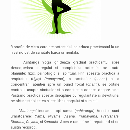
filosofie de viata care are potentialul sa aduca practicantul la un
nivel ridicat de sanatate fizica si mentala.
Ashtanga Yoga ghideaza gradual practicantul spre
descoperirea intregului si completului potential pe toate
planurile: fizic, psihologic si spiritual. Prin aceasta practica a
respiratiei (
Ujjayi Pranayama
), a posturilor (
asana
) si a
concentrarii atentiei spre un punct focal (
drishti
), se obtine
controlul asupra simturilor si o constienta adanca despre sine.
Pastrand practica acestei discipline cu regularitate si devotiune,
se obtine stabilitatea si echilibrul corpului si al mintii.
“
Ashtanga
” inseamna opt ramuri (
asht+anga
). Acestea sunt
urmatoarele:
Yama, Niyama, Asana, Pranayama, Pratyahara,
Dharana, Dhyana,
si
Samadhi.
Aceste ramuri se intrepatrund si se
sustin reciproc.