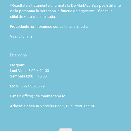
*Rezultatele tratamentelor urmate la DelMarMed Spa pot fi diferite
de la persoana la persoana in functie de organismul fiecaruia,
stilul de viata si alimentatia.
Procedurile nu inlocuiesc consultul unui medic.
Va multumim !
Despre noi
Program:
Luni-Vineri 8:00 – 21:00
Sambata 8:00 – 16:00
Mobil: 0724 35 35 79
E-mail: office@delmarmedspa.ro
Adresă: Șoseaua Nordului 82-92, București 077190