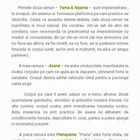
Primele doua ramuri –
Yama & Niyama
– sunt implementate ,
la inceput, din exterior si formeaza platforma pe care practica se
dezvolta. Odata ce aceasta devine stabila, cele doua ramuri se
manifesta in mod natural. Ele constau intr-un set de etici de
conduita, care recomanda ca practicantul sa interactioneze cu
mediul si comunitatea din jur intr-un mod cat mai armonios (sa
nu faca rau altora, sa fie cinstit, sa nu fure, as-si pastreze mintea
limpede si corpul curat, sa fie umil si multumit, sa aiba un singur
partener).
A treia ramura –
Asana
– ne arata obstacolele manifestate la
nivelul corpului pe care ne ajuta as le depasim, obtinand forta si
sanatate. Corpul devine astfel vehiculul ideal pentru a parcurge
calea yoga.
Corpul pe care Il avem astazi nu e nimic altceva decat
acumularea gandurilor, emotiilor si actiunilor noastre trecute. Cu
alte cuvinte, corpul nostru este cristalizarea trecutului nostru.
Asta inseamna ca prin practica de asane ne eliberam de
conditionarile trecute, depozitate in corp, pentru a putea ajunge
in momentul prezent.
A patra ramura este
Pranayama
. “
Prana
” este forta vitala, de