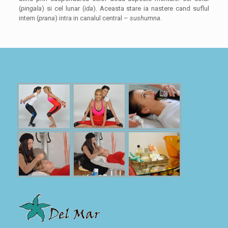
(
pingala
) si cel lunar (
ida
). Aceasta stare ia nastere cand suflul
intern (
prana
) intra in canalul central –
sushumna
.