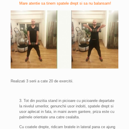
Mare atentie sa tinem spatele drept si sa nu balansam!
Realizati 3 serii a cate 20 de exercitii.
3. Tot din pozitia stand in picioare cu picioarele departate
la nivelul umerilor, genunchii usor indoiti, spatele drept si
usor aplecat in fata, in maini avem gantere, priza este cu
palmele orientate una catre cealalta.
Cu coatele drepte, ridicam bratele in lateral pana ce ajung