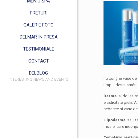
MENIU SPA
PRETURI
GALERIE FOTO
DELMAR IN PRESA
TESTIMONIALE
CONTACT
DELBLOG
nu conține vase de 
INTERESTING NEWS AND EVENTS
timpul descuamării 
Derma
, al doilea 
elasticitate pielii.
sebacee și vase de
Hipoderma
sau te
moale, care înconjoa
Cercetările arată că