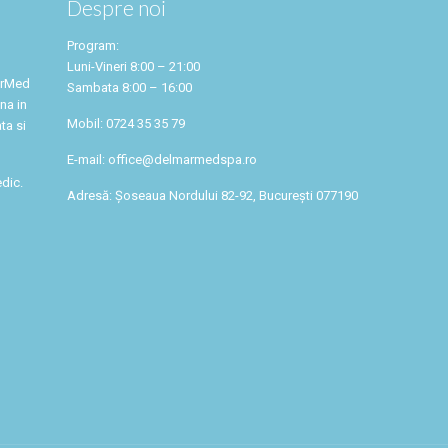
Despre noi
Program:
Luni-Vineri 8:00 – 21:00
arMed
Sambata 8:00 – 16:00
na in
Mobil: 0724 35 35 79
ta si
E-mail: office@delmarmedspa.ro
dic.
Adresă: Șoseaua Nordului 82-92, București 077190