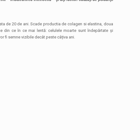
ârsta de 20 de ani. Scade productia de colagen si elastina, doua
te din ce în ce mai lentă: celulele moarte sunt îndepărtate și
r fi semne vizibile decât peste câțiva ani.