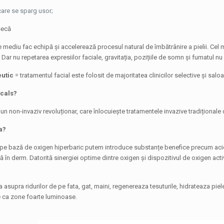
 care se sparg usor;
secă
 mediu fac echipă și accelerează procesul natural de îmbătrânire a pielii. Cel
Dar nu repetarea expresiilor faciale, gravitația, pozițiile de somn și fumatul n
eutic
= tratamentul facial este folosit de majoritatea clinicilor selective și sal
icals?
un non-invaziv revoluționar, care înlocuiește tratamentele invazive tradițional
a?
e bază de oxigen hiperbaric putem introduce substanțe benefice precum acidul hia
ă în derm. Datorită sinergiei optime dintre oxigen și dispozitivul de oxigen activ 
 asupra ridurilor de pe fata, gat, maini, regenereaza tesuturile, hidrateaza pie
te ca zone foarte luminoase.