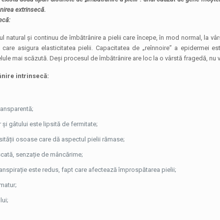
nirea extrinsecă.
ecă:
ul natural și continuu de îmbătrânire a pielii care începe, în mod normal, la v
care asigura elasticitatea pielii. Capacitatea de „reînnoire” a epidermei es
lule mai scăzută. Deși procesul de îmbătrânire are loc la o vârstă fragedă, nu vo
nire intrinsecă:
transparentă;
 și gâtului este lipsită de fermitate;
ității osoase care dă aspectul pielii rămase;
uscată, senzație de mâncărime;
anspirație este redus, fapt care afectează împrospătarea pielii;
matur;
lui;