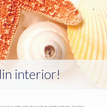
in interior!
lea ta le va arăta celor din jur cât de sănătos trăiește, dacă bei