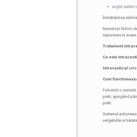
unghii subtiri
Îmbătrânirea extrin
Numeroși factori de
expunerea la soare. 
Tratament intrac
Ce este Intraceut
Intraceutical
este 
Cum functioneaz
Folosind o cameră p
pielii, ajungând pân
pielii.
Sistemul actioneaza
vergeturile si trata