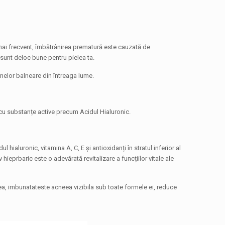
 mai frecvent, îmbătrânirea prematură este cauzată de
u sunt deloc bune pentru pielea ta.
oanelor balneare din întreaga lume.
e cu substanțe active precum Acidul Hialuronic.
luronic, vitamina A, C, E și antioxidanți în stratul inferior al
hieprbaric este o adevărată revitalizare a funcțiilor vitale ale
lea, imbunatateste acneea vizibila sub toate formele ei, reduce