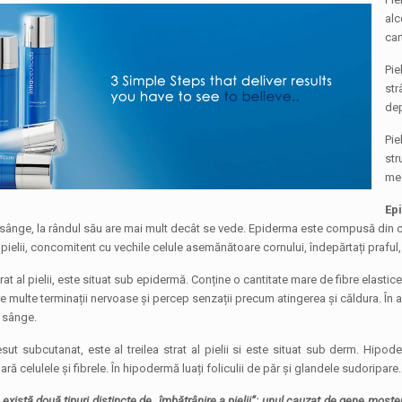
alc
car
Pie
str
dep
Pie
str
med
Ep
sânge, la rândul său are mai mult decât se vede. Epiderma este compusă din ce
pielii, concomitent cu vechile celule asemănătoare cornului, îndepărtați praful
strat al pielii, este situat sub epidermă. Conține o cantitate mare de fibre elast
 Are multe terminații nervoase și percep senzații precum atingerea și căldura. În
 sânge.
sut subcutanat, este al treilea strat al pielii si este situat sub derm. Hipo
ră celulele și fibrele. În hipodermă luați foliculii de păr și glandele sudoripare.
 există două tipuri distincte de „îmbătrânire a pielii”: unul cauzat de gene moșten