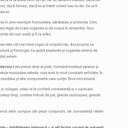
ool, dacă fumezi, dacă te-ai hrănit corect sau nu etc. Ea va fi
tea ta.
lea în sine reunește frumusețea, sănătatea și protecția. Este
âns legat de toate organele și de corpul în ansamblu. Nou
inde de cum arată și îl va arăta.
lea este cel mai mare organ al corpului tău. Are propria sa
uctură și fiziologie. Ea apără țesuturile și organele interne de
iul extern.
iderma
Este primul strat al pielii, formând învelișul exterior și
lule musculare netede, care sunt în mod constant exfoliate. În
, murdăria și alte componente care conțin flora microbiană.
ice și colagen, ceea ce le conferă consistență și o oarecare
 același timp, conține foliculi de păr, glande sudoripare, glande
dermul este compus din țesut conjunctiv, de consistență relativ
ite – îmbătrânirea intrinsecă – și alți factori cauzați de poluanții