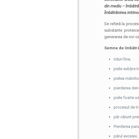
din mediu – îmbătrâ
Îmbătrânirea intrins
Se referă la proces
substante proteice 
generarea de noi ce
Semne de îmbătrâ
riduri fine;
piele subțire 
pielea mâinilor
pierderea dens
piele foarte 
procesul de tr
păr cărunt pre
Pierderea paru
părul excesiv;