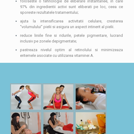
foloseste o tehnologie de eliberare instantanee, in care
97% din ingredientii activi sunt eliberati pe loc, ceea ce
sporeste rezultatele tratamentului;
ajuta la intensificarea activitatii celulare, cresterea
“volumulului” pielii si asigura un aspect intinerit al pielii.
reduce liniile fine si ridurile, petele pigmentare, lucrand
inclusiv pe zonele depigmentate;
pastreaza nivelul optim al retinolului si minimizeaza
eritemele asociate cu utilizarea vitaminei A.