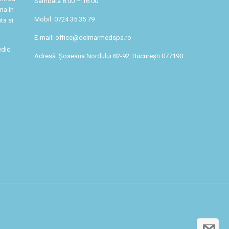
Sambata 8:00 – 16:00
na in
Mobil: 0724 35 35 79
ta si
E-mail: office@delmarmedspa.ro
dic.
Adresă: Șoseaua Nordului 82-92, București 077190