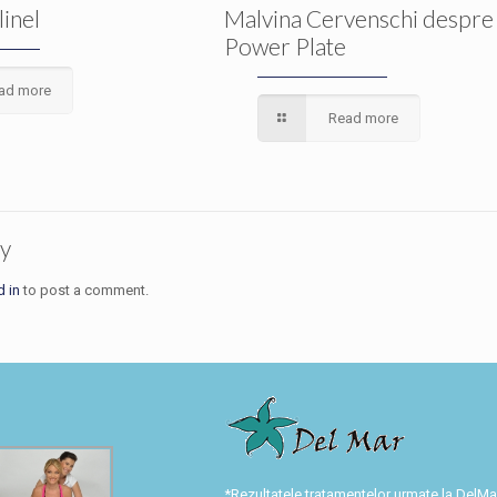
linel
Malvina Cervenschi despre
Power Plate
ad more
Read more
ly
d in
to post a comment.
*Rezultatele tratamentelor urmate la DelM