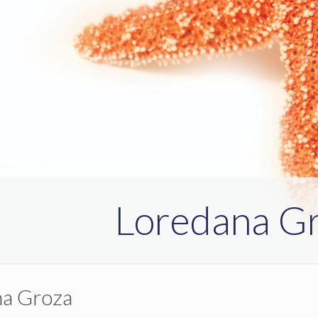
Loredana G
na Groza