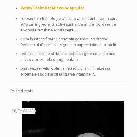
Retinyl Palmitat Microincapsulat
foloseste o tehnologie de eliberare instantanee, in care
97% din ingredientii activi sunt eliberati pe loc, ceea ce
sporeste rezultatele tratamentului;
ajuta la intensificarea activitatii celulare, cresterea
“volumulului” pielii si asigura un aspect intinerit al pielii.
reduce liniile fine si ridurile, petele pigmentare, lucrand
inclusiv pe zonele depigmentate;
pastreaza nivelul optim al retinolului si minimizeaza
eritemele asociate cu utilizarea vitaminei A.
Related posts
28/Feb/2023