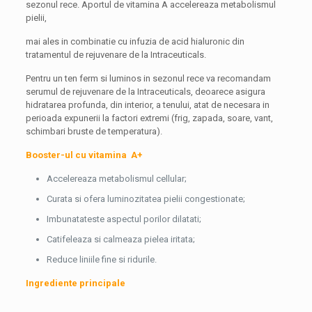
sezonul rece. Aportul de vitamina A accelereaza metabolismul
pielii,
mai ales in combinatie cu infuzia de acid hialuronic din
tratamentul de rejuvenare de la Intraceuticals.
Pentru un ten ferm si luminos in sezonul rece va recomandam
serumul de rejuvenare de la Intraceuticals, deoarece asigura
hidratarea profunda, din interior, a tenului, atat de necesara in
perioada expunerii la factori extremi (frig, zapada, soare, vant,
schimbari bruste de temperatura).
Booster-ul cu vitamina A+
Accelereaza metabolismul cellular;
Curata si ofera luminozitatea pielii congestionate;
Imbunatateste aspectul porilor dilatati;
Catifeleaza si calmeaza pielea iritata;
Reduce liniile fine si ridurile.
Ingrediente principale