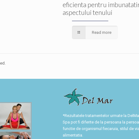
eficienta pentru imbunatati
aspectului tenului
Read more
ed.
*Rezultatele tratamentelor urmate la DelM
Spa pot fi diferite de la persoana la persoa
functie de organismul fiecaruia, stilul de via
alimentatia.