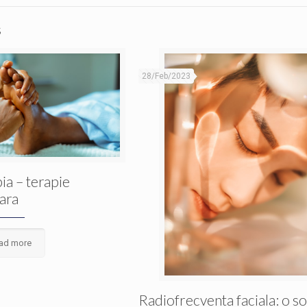
s
28/Feb/2023
ia – terapie
ara
ad more
Radiofrecventa faciala: o so