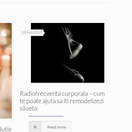
28/Feb/2023
Radiofrecventa corporala – cum
te poate ajuta sa iti remodelizezi
silueta
Read more
lutie