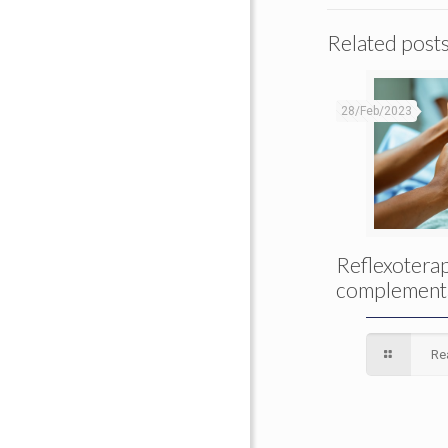
Related post
28/Feb/2023
Reflexoterap
complement
Re